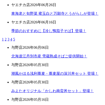
ヤエチカ店
2026年06月26日
車海老と旬野菜 蜜玉白と万願寺とうがらしが登場！
ヤエチカ店
2026年06月16日
季節のおすすめに【冷し鴨茄子そば】登場！
1
2
3
4
5
与野店
2026年06月06日
北海道江丹別市産 雪蔵熟成そばご提供開始！
与野店
2026年05月30日
潮風かほる浅利蕎麦・蕎麦屋の深川丼セット 登場！
与野店
2026年05月30日
みよたオリジナル「かしわ南蛮丼セット」登場！
与野店
2026年05月16日