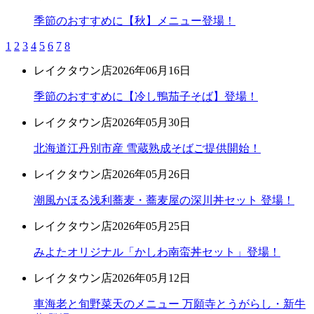
季節のおすすめに【秋】メニュー登場！
1
2
3
4
5
6
7
8
レイクタウン店
2026年06月16日
季節のおすすめに【冷し鴨茄子そば】登場！
レイクタウン店
2026年05月30日
北海道江丹別市産 雪蔵熟成そばご提供開始！
レイクタウン店
2026年05月26日
潮風かほる浅利蕎麦・蕎麦屋の深川丼セット 登場！
レイクタウン店
2026年05月25日
みよたオリジナル「かしわ南蛮丼セット」登場！
レイクタウン店
2026年05月12日
車海老と旬野菜天のメニュー 万願寺とうがらし・新牛