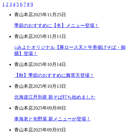
1
2
3
4
5
6
7
8
9
青山本店
2025年11月25日
季節のおすすめに【冬】メニュー登場！
青山本店
2025年11月11日
○みよたオリジナル【豚ロース天と牛蒡揚げそば・御
膳】登場！
青山本店
2025年10月14日
【秋】季節のおすすめに舞茸天登場！
青山本店
2025年10月13日
北海道江丹別産 新そば打ち始めました
青山本店
2025年09月09日
車海老と旬野菜 新メニューが登場！
青山本店
2025年09月03日