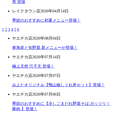
蒡 登場
レイクタウン店
2026年04月14日
季節のおすすめに初夏メニュー登場！
1
2
3
4
5
6
ヤエチカ店
2026年08月04日
車海老と旬野菜 新メニューが登場！
ヤエチカ店
2026年07月14日
極上天然 穴子天 登場！
ヤエチカ店
2026年07月07日
みよたオリジナル【鴨山椒しぐれ丼セット】登場！
ヤエチカ店
2026年07月06日
季節のおすすめに【冷しごまだれ野菜そば-ガッツリ！
豚肉-】登場！