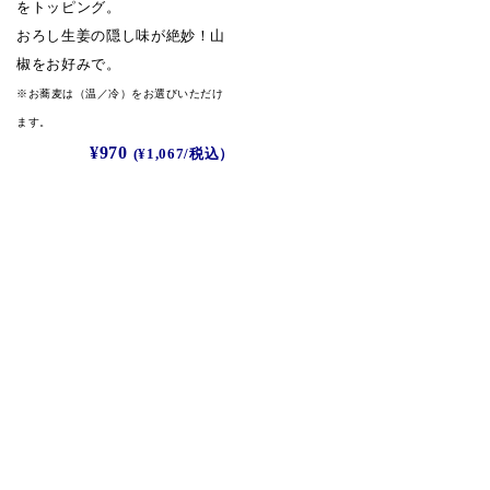
をトッピング。
おろし生姜の隠し味が絶妙！山
椒をお好みで。
※お蕎麦は（温／冷）をお選びいただけ
ます。
¥970
(
¥1,067
/税込）