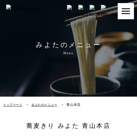
トップページ
みよたのメニュー
みよたとは
Menu
みよたのこだわり
畑だより
メニュー
青山本店
トップページ
みよたのメニュー
店舗一覧
お知らせ
蕎麦きり みよた 青山本店