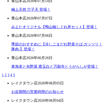
青山本店
2026年07月14日
極上天然 穴子天 登場！
青山本店
2026年07月07日
みよたオリジナル【鴨山椒しぐれ丼セット】登場！
青山本店
2026年07月06日
季節のおすすめに【冷しごまだれ野菜そば-ガッツリ！
豚肉-】登場！
青山本店
2026年06月26日
車海老と旬野菜 蜜玉白と万願寺とうがらしが登場！
1
2
3
4
5
レイクタウン店
2026年08月05日
お盆期間の営業時間のお知らせ
レイクタウン店
2026年08月04日