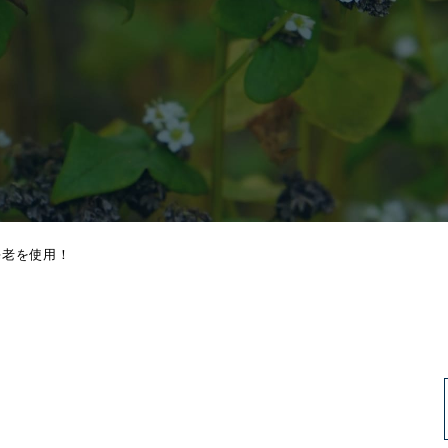
海老を使用！
！