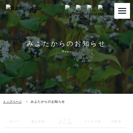
トップページ
みよたからのお知らせ
みよたとは
News
みよたのこだわり
畑だより
メニュー
みよたからのお知らせ
トップページ
店舗一覧
レイク
お知らせ
すべて
青山本店
ヤエチカ店
与野店
タウン店