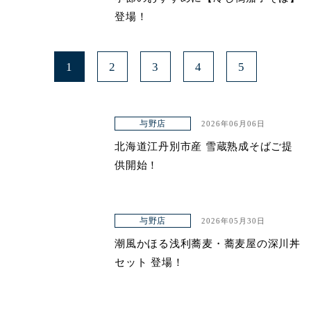
登場！
1
2
3
4
5
与野店
2026年06月06日
北海道江丹別市産 雪蔵熟成そばご提
供開始！
与野店
2026年05月30日
潮風かほる浅利蕎麦・蕎麦屋の深川丼
セット 登場！