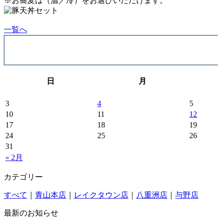
※お蕎麦は（温／冷）をお選びいただけます。
一覧へ
日
月
3
4
5
10
11
12
17
18
19
24
25
26
31
« 2月
カテゴリー
すべて
｜
青山本店
｜
レイクタウン店
｜
八重洲店
｜
与野店
最新のお知らせ