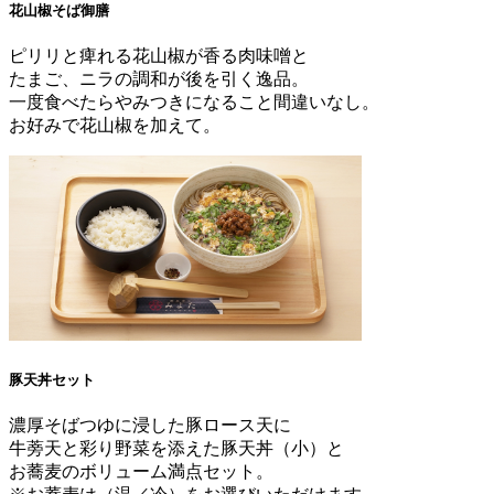
花山椒そば御膳
ピリリと痺れる花山椒が香る肉味噌と
たまご、ニラの調和が後を引く逸品。
一度食べたらやみつきになること間違いなし。
お好みで花山椒を加えて。
豚天丼セット
濃厚そばつゆに浸した豚ロース天に
牛蒡天と彩り野菜を添えた豚天丼（小）と
お蕎麦のボリューム満点セット。