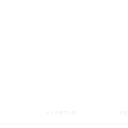
店
レイク
タウン店
ヤエ