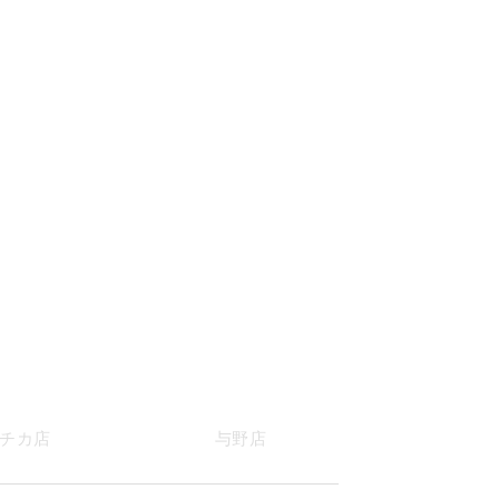
チカ店
与野店