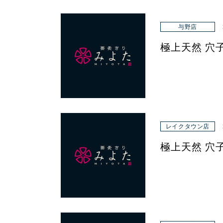
与野店
極上天然 穴
レイクタウン店
極上天然 穴