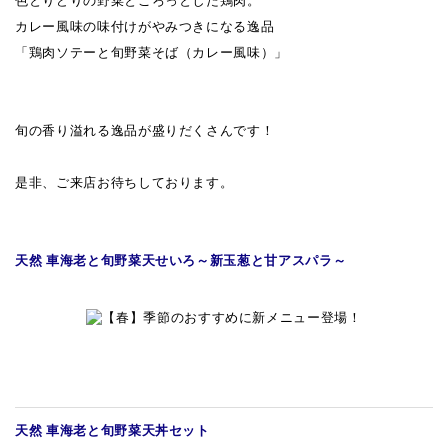
色とりどりの野菜とごろっとした鶏肉。
カレー風味の味付けがやみつきになる逸品
「鶏肉ソテーと旬野菜そば（カレー風味）」
旬の香り溢れる逸品が盛りだくさんです！
是非、ご来店お待ちしております。
天然 車海老と旬野菜天せいろ
～
新玉葱と甘アスパラ
～
天然 車海老と旬野菜天丼セット