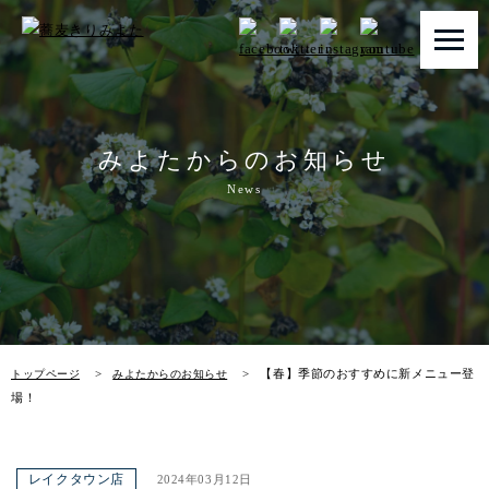
トップページ
みよたからのお知らせ
みよたとは
News
みよたのこだわり
畑だより
メニュー
【春】季節のおすすめに新メニュー登
トップページ
みよたからのお知らせ
店舗一覧
場！
お知らせ
レイクタウン店
2024年03月12日