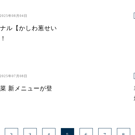
2025年08月04日
ナル【かしわ葱せい
！
2025年07月08日
菜 新メニューが登
2
3
4
5
6
7
8