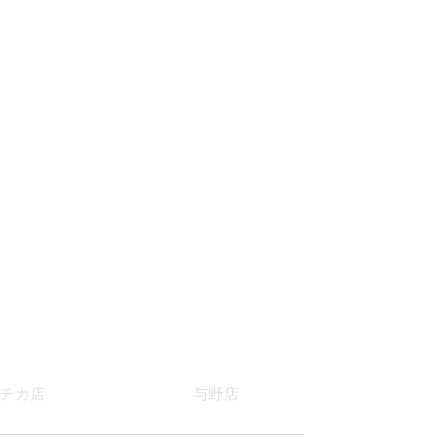
チカ店
与野店