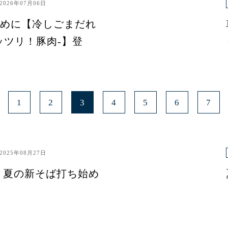
2026年07月06日
めに【冷しごまだれ
ッツリ！豚肉-】登
1
2
3
4
5
6
7
2025年08月27日
 夏の新そば打ち始め