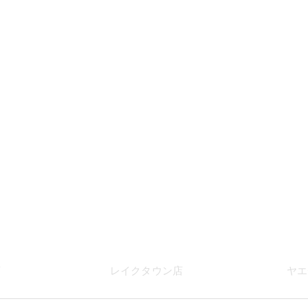
店
レイク
タウン店
ヤエ