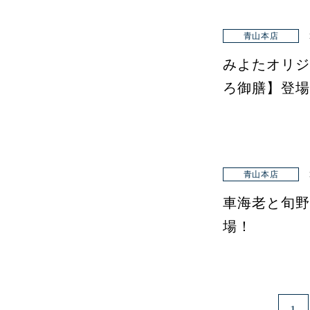
青山本店
みよたオリジ
ろ御膳】登場
青山本店
車海老と旬野
場！
1