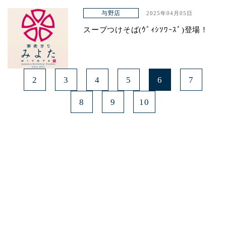
与野店
2025年04月05日
スープつけそば(ｳﾞｨｼｿﾜｰｽﾞ)登場！
2
3
4
5
6
7
8
9
10