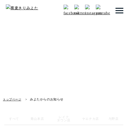
トップページ
みよたからのお知らせ
みよたとは
News
みよたのこだわり
畑だより
メニュー
みよたからのお知らせ
トップページ
メニュー 一覧
青山本店
レイク
すべて
青山本店
ヤエチカ店
与野店
タウン店
レイクタウン店