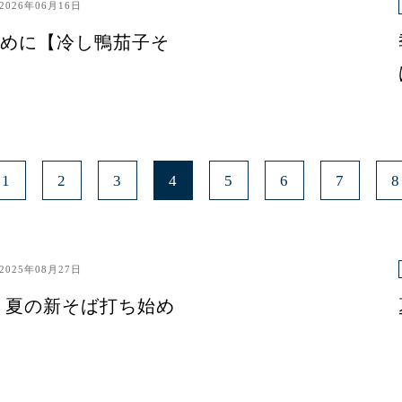
2026年06月16日
めに【冷し鴨茄子そ
1
2
3
4
5
6
7
8
2025年08月27日
 夏の新そば打ち始め