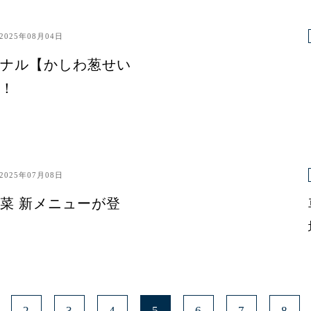
2025年08月04日
ナル【かしわ葱せい
！
2025年07月08日
菜 新メニューが登
2
3
4
5
6
7
8