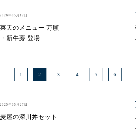
2026年05月12日
菜天のメニュー 万願
・新牛蒡 登場
1
2
3
4
5
6
2025年05月27日
麦屋の深川丼セット