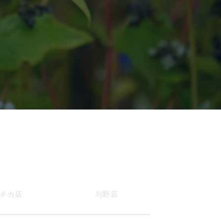
チカ店
与野店