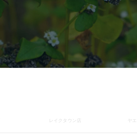
店
レイク
タウン店
ヤエ