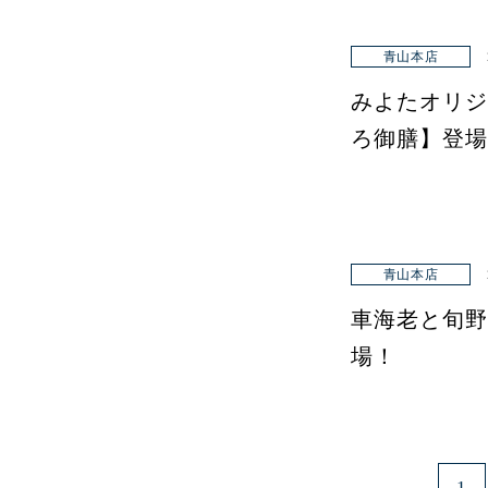
青山本店
みよたオリジ
ろ御膳】登場
青山本店
車海老と旬野
場！
1