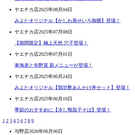
ヤエチカ店
2025年08月04日
みよたオリジナル【かしわ葱せいろ御膳】登場！
ヤエチカ店
2025年07月08日
【期間限定】極上天然 穴子登場！
ヤエチカ店
2025年07月01日
車海老と旬野菜 新メニューが登場！
ヤエチカ店
2025年06月24日
みよたオリジナル【鶏甘酢あんかけ丼セット】登場！
ヤエチカ店
2025年06月10日
季節のおすすめに【冷し鴨茄子そば】登場！
1
2
3
4
5
6
7
8
9
与野店
2026年06月06日