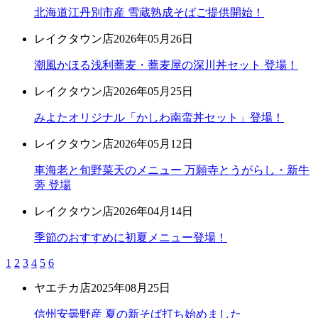
北海道江丹別市産 雪蔵熟成そばご提供開始！
レイクタウン店
2026年05月26日
潮風かほる浅利蕎麦・蕎麦屋の深川丼セット 登場！
レイクタウン店
2026年05月25日
みよたオリジナル「かしわ南蛮丼セット」登場！
レイクタウン店
2026年05月12日
車海老と旬野菜天のメニュー 万願寺とうがらし・新牛
蒡 登場
レイクタウン店
2026年04月14日
季節のおすすめに初夏メニュー登場！
1
2
3
4
5
6
ヤエチカ店
2025年08月25日
信州安曇野産 夏の新そば打ち始めました