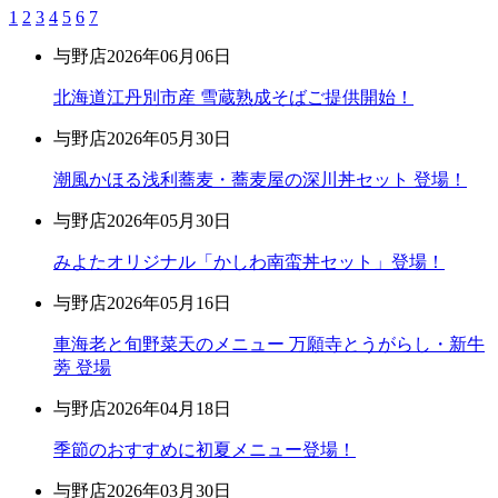
1
2
3
4
5
6
7
与野店
2026年06月06日
北海道江丹別市産 雪蔵熟成そばご提供開始！
与野店
2026年05月30日
潮風かほる浅利蕎麦・蕎麦屋の深川丼セット 登場！
与野店
2026年05月30日
みよたオリジナル「かしわ南蛮丼セット」登場！
与野店
2026年05月16日
車海老と旬野菜天のメニュー 万願寺とうがらし・新牛
蒡 登場
与野店
2026年04月18日
季節のおすすめに初夏メニュー登場！
与野店
2026年03月30日