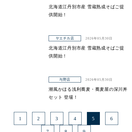
北海道江丹別市産 雪蔵熟成そばご提
供開始！
ヤエチカ店
2026年05月30日
北海道江丹別市産 雪蔵熟成そばご提
供開始！
与野店
2026年05月30日
潮風かほる浅利蕎麦・蕎麦屋の深川丼
セット 登場！
1
2
3
4
5
6
7
8
9