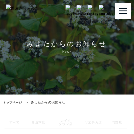
トップページ
みよたからのお知らせ
みよたとは
News
みよたのこだわり
畑だより
メニュー
みよたからのお知らせ
トップページ
店舗一覧
レイク
お知らせ
すべて
青山本店
ヤエチカ店
与野店
タウン店