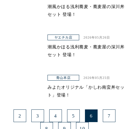
潮風かほる浅利蕎麦・蕎麦屋の深川丼
青山本店
セット 登場！
レイクタウン店
ヤエチカ店
ヤエチカ店
2026年05月26日
与野店
潮風かほる浅利蕎麦・蕎麦屋の深川丼
セット 登場！
青山本店
2026年05月25日
みよたオリジナル「かしわ南蛮丼セッ
ト」登場！
2
3
4
5
6
7
8
9
10