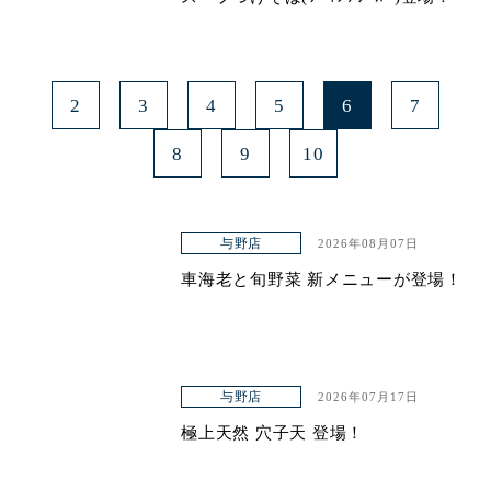
2
3
4
5
6
7
8
9
10
与野店
2026年08月07日
車海老と旬野菜 新メニューが登場！
与野店
2026年07月17日
極上天然 穴子天 登場！