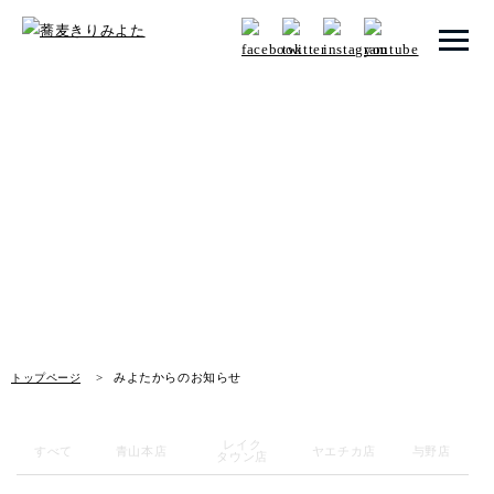
トップページ
みよたからのお知らせ
みよたとは
News
みよたのこだわり
畑だより
メニュー
みよたからのお知らせ
トップページ
メニュー 一覧
青山本店
レイク
すべて
青山本店
ヤエチカ店
与野店
タウン店
レイクタウン店