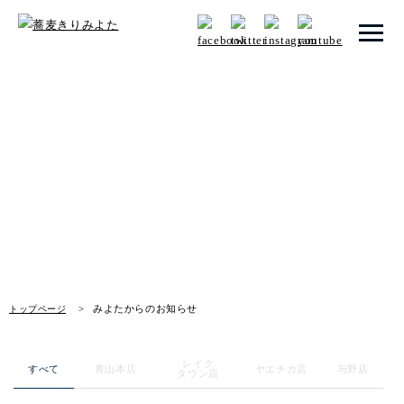
トップページ
みよたからのお知らせ
みよたとは
News
みよたのこだわり
畑だより
メニュー
みよたからのお知らせ
トップページ
店舗一覧
レイク
お知らせ
すべて
青山本店
ヤエチカ店
与野店
タウン店