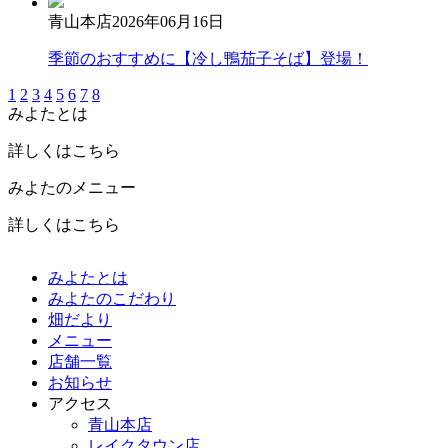
青山本店
2026年06月16日
季節のおすすめに【冷し鴨茄子そば】登場！
1
2
3
4
5
6
7
8
みよたとは
詳しくはこちら
みよたのメニュー
詳しくはこちら
みよたとは
みよたのこだわり
畑だより
メニュー
店舗一覧
お知らせ
アクセス
青山本店
レイクタウン店