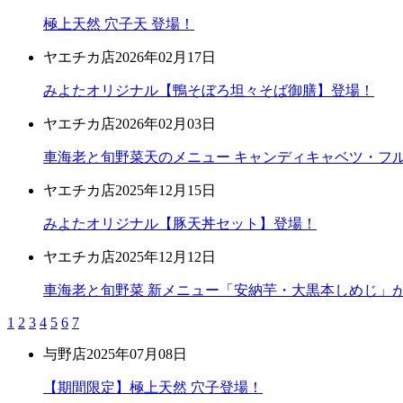
極上天然 穴子天 登場！
ヤエチカ店
2026年02月17日
みよたオリジナル【鴨そぼろ坦々そば御膳】登場！
ヤエチカ店
2026年02月03日
車海老と旬野菜天のメニュー キャンディキャベツ・フ
ヤエチカ店
2025年12月15日
みよたオリジナル【豚天丼セット】登場！
ヤエチカ店
2025年12月12日
車海老と旬野菜 新メニュー「安納芋・大黒本しめじ」
1
2
3
4
5
6
7
与野店
2025年07月08日
【期間限定】極上天然 穴子登場！