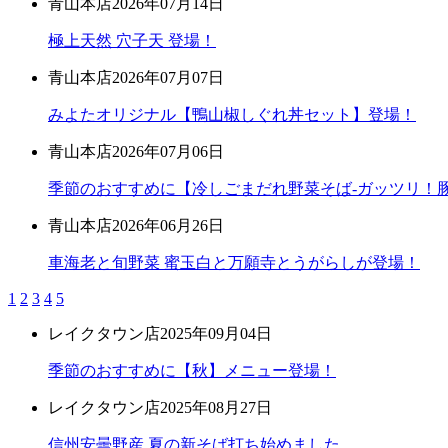
青山本店
2026年07月14日
極上天然 穴子天 登場！
青山本店
2026年07月07日
みよたオリジナル【鴨山椒しぐれ丼セット】登場！
青山本店
2026年07月06日
季節のおすすめに【冷しごまだれ野菜そば-ガッツリ！豚
青山本店
2026年06月26日
車海老と旬野菜 蜜玉白と万願寺とうがらしが登場！
1
2
3
4
5
レイクタウン店
2025年09月04日
季節のおすすめに【秋】メニュー登場！
レイクタウン店
2025年08月27日
信州安曇野産 夏の新そば打ち始めました