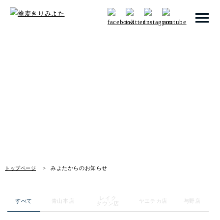
トップページ
みよたからのお知らせ
みよたとは
News
みよたのこだわり
畑だより
メニュー
みよたからのお知らせ
トップページ
店舗一覧
レイク
お知らせ
すべて
青山本店
ヤエチカ店
与野店
タウン店