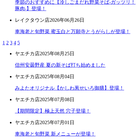
季節のおすすめに【冷しごまだれ野菜そば-ガッツリ！
豚肉-】登場！
レイクタウン店
2026年06月26日
車海老と旬野菜 蜜玉白と万願寺とうがらしが登場！
1
2
3
4
5
ヤエチカ店
2025年08月25日
信州安曇野産 夏の新そば打ち始めました
ヤエチカ店
2025年08月04日
みよたオリジナル【かしわ葱せいろ御膳】登場！
ヤエチカ店
2025年07月08日
【期間限定】極上天然 穴子登場！
ヤエチカ店
2025年07月01日
車海老と旬野菜 新メニューが登場！