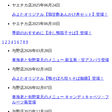
ヤエチカ店
2025年06月24日
みよたオリジナル【鶏甘酢あんかけ丼セット】登場！
ヤエチカ店
2025年06月10日
季節のおすすめに【冷し鴨茄子そば】登場！
1
2
3
4
5
6
7
8
9
与野店
2026年03月28日
車海老と旬野菜天のメニュー 新玉葱・甘アスパラ登場
与野店
2026年02月18日
みよたオリジナル【鴨そぼろ坦々そば御膳】登場！
与野店
2026年02月07日
車海老と旬野菜天のメニュー キャンディキャベツ・フ
ルーツ蕪登場
与野店
2025年12月19日