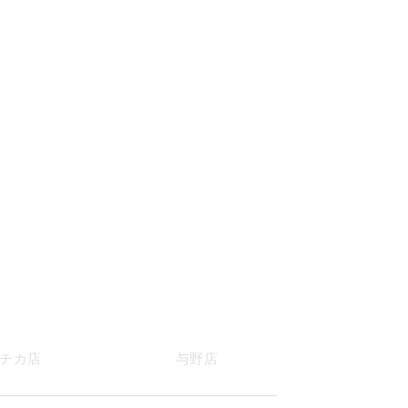
チカ店
与野店