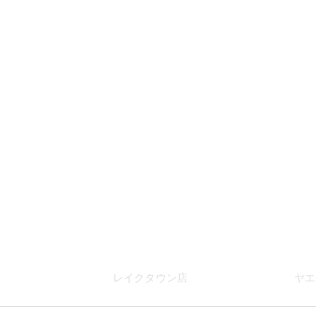
店
レイク
タウン店
ヤエ