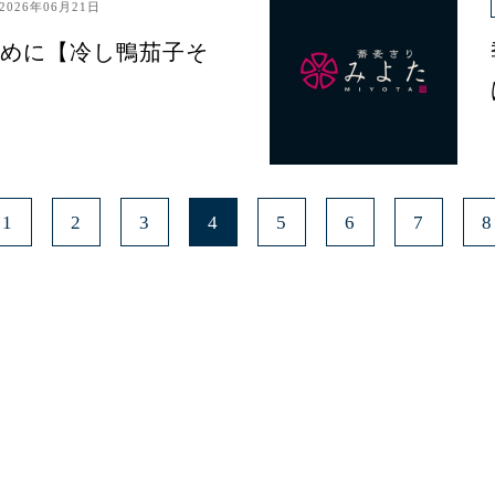
2026年06月21日
めに【冷し鴨茄子そ
1
2
3
4
5
6
7
8