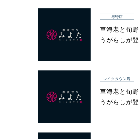
与野店
車海老と旬野
うがらしが登
レイクタウン店
車海老と旬野
うがらしが登