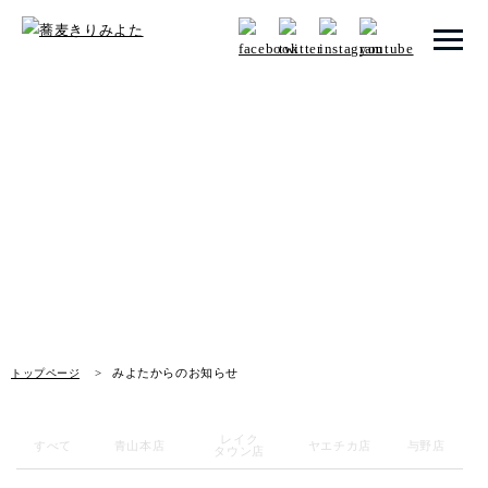
トップページ
みよたからのお知らせ
みよたとは
News
みよたのこだわり
畑だより
メニュー
みよたからのお知らせ
トップページ
メニュー 一覧
青山本店
レイク
すべて
青山本店
ヤエチカ店
与野店
タウン店
レイクタウン店