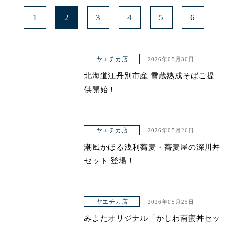
1
2
3
4
5
6
ヤエチカ店
2026年05月30日
北海道江丹別市産 雪蔵熟成そばご提
供開始！
ヤエチカ店
2026年05月26日
潮風かほる浅利蕎麦・蕎麦屋の深川丼
セット 登場！
ヤエチカ店
2026年05月25日
みよたオリジナル「かしわ南蛮丼セッ