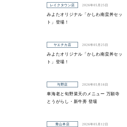
レイクタウン店
2026年05月25日
ヤエチカ店
みよたオリジナル「かしわ南蛮丼セッ
与野店
ト」登場！
店舗一覧
ヤエチカ店
2026年05月25日
店舗一覧
みよたオリジナル「かしわ南蛮丼セッ
青山本店
ト」登場！
レイクタウン店
ヤエチカ店
与野店
2026年05月16日
車海老と旬野菜天のメニュー 万願寺
与野店
とうがらし・新牛蒡 登場
お知らせ
アクセス
青山本店
2026年05月12日