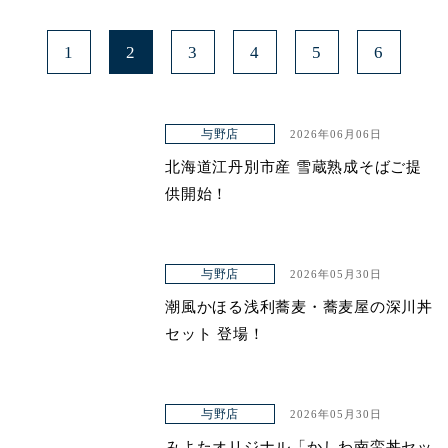
1
2
3
4
5
6
与野店
2026年06月06日
北海道江丹別市産 雪蔵熟成そばご提
供開始！
与野店
2026年05月30日
潮風かほる浅利蕎麦・蕎麦屋の深川丼
セット 登場！
与野店
2026年05月30日
みよたオリジナル「かしわ南蛮丼セッ