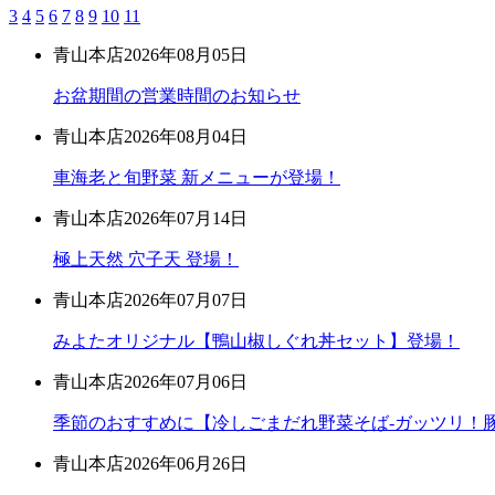
3
4
5
6
7
8
9
10
11
青山本店
2026年08月05日
お盆期間の営業時間のお知らせ
青山本店
2026年08月04日
車海老と旬野菜 新メニューが登場！
青山本店
2026年07月14日
極上天然 穴子天 登場！
青山本店
2026年07月07日
みよたオリジナル【鴨山椒しぐれ丼セット】登場！
青山本店
2026年07月06日
季節のおすすめに【冷しごまだれ野菜そば-ガッツリ！豚
青山本店
2026年06月26日