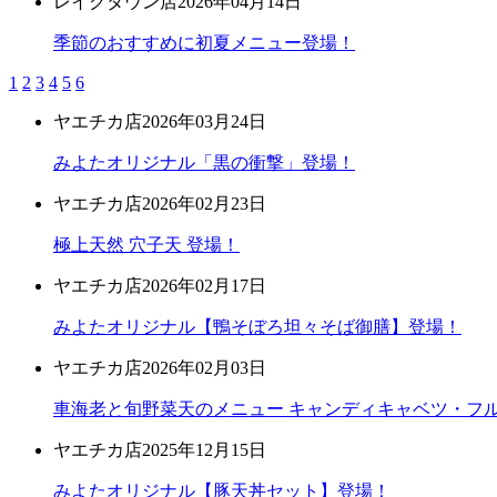
レイクタウン店
2026年04月14日
季節のおすすめに初夏メニュー登場！
1
2
3
4
5
6
ヤエチカ店
2026年03月24日
みよたオリジナル「黒の衝撃」登場！
ヤエチカ店
2026年02月23日
極上天然 穴子天 登場！
ヤエチカ店
2026年02月17日
みよたオリジナル【鴨そぼろ坦々そば御膳】登場！
ヤエチカ店
2026年02月03日
車海老と旬野菜天のメニュー キャンディキャベツ・フ
ヤエチカ店
2025年12月15日
みよたオリジナル【豚天丼セット】登場！