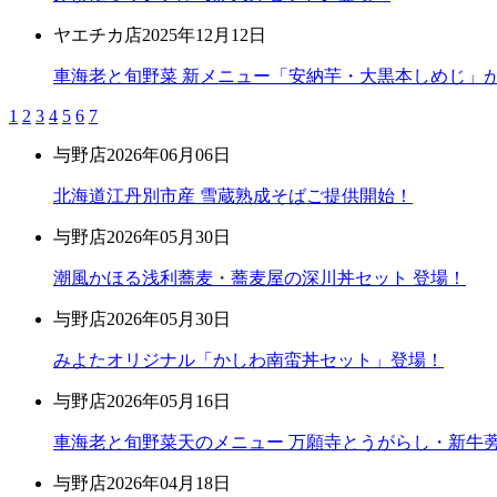
ヤエチカ店
2025年12月12日
車海老と旬野菜 新メニュー「安納芋・大黒本しめじ」
1
2
3
4
5
6
7
与野店
2026年06月06日
北海道江丹別市産 雪蔵熟成そばご提供開始！
与野店
2026年05月30日
潮風かほる浅利蕎麦・蕎麦屋の深川丼セット 登場！
与野店
2026年05月30日
みよたオリジナル「かしわ南蛮丼セット」登場！
与野店
2026年05月16日
車海老と旬野菜天のメニュー 万願寺とうがらし・新牛蒡
与野店
2026年04月18日