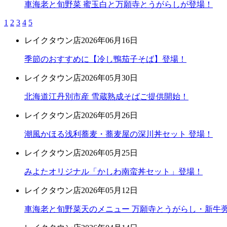
車海老と旬野菜 蜜玉白と万願寺とうがらしが登場！
1
2
3
4
5
レイクタウン店
2026年06月16日
季節のおすすめに【冷し鴨茄子そば】登場！
レイクタウン店
2026年05月30日
北海道江丹別市産 雪蔵熟成そばご提供開始！
レイクタウン店
2026年05月26日
潮風かほる浅利蕎麦・蕎麦屋の深川丼セット 登場！
レイクタウン店
2026年05月25日
みよたオリジナル「かしわ南蛮丼セット」登場！
レイクタウン店
2026年05月12日
車海老と旬野菜天のメニュー 万願寺とうがらし・新牛蒡