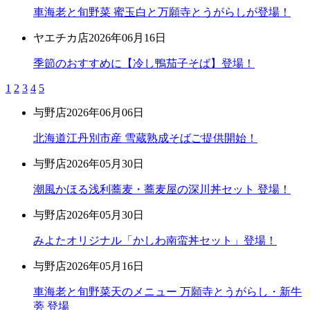
車海老と旬野菜 蜜玉白と万願寺とうがらしが登場！
ヤエチカ店
2026年06月16日
季節のおすすめに【冷し鴨茄子そば】登場！
1
2
3
4
5
与野店
2026年06月06日
北海道江丹別市産 雪蔵熟成そばご提供開始！
与野店
2026年05月30日
潮風かほる浅利蕎麦・蕎麦屋の深川丼セット 登場！
与野店
2026年05月30日
みよたオリジナル「かしわ南蛮丼セット」登場！
与野店
2026年05月16日
車海老と旬野菜天のメニュー 万願寺とうがらし・新牛
蒡 登場