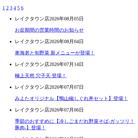
1
2
3
4
5
6
レイクタウン店
2026年08月05日
お盆期間の営業時間のお知らせ
レイクタウン店
2026年08月04日
車海老と旬野菜 新メニューが登場！
レイクタウン店
2026年07月14日
極上天然 穴子天 登場！
レイクタウン店
2026年07月07日
みよたオリジナル【鴨山椒しぐれ丼セット】登場！
レイクタウン店
2026年07月06日
季節のおすすめに【冷しごまだれ野菜そば-ガッツリ！
豚肉-】登場！