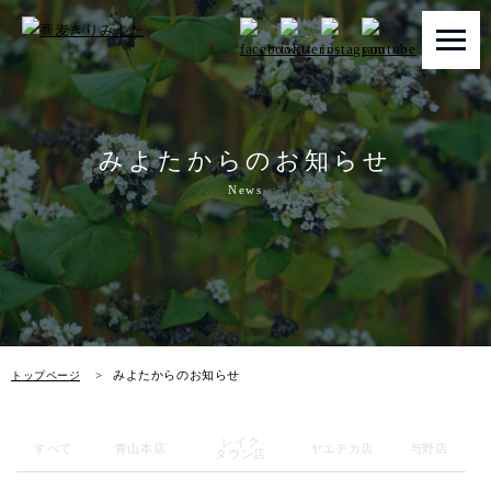
トップページ
みよたからのお知らせ
みよたとは
News
みよたのこだわり
畑だより
メニュー
みよたからのお知らせ
トップページ
店舗一覧
レイク
お知らせ
すべて
青山本店
ヤエチカ店
与野店
タウン店