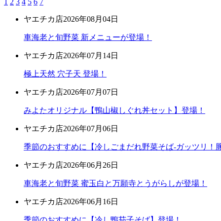
1
2
3
4
5
6
7
ヤエチカ店
2026年08月04日
車海老と旬野菜 新メニューが登場！
ヤエチカ店
2026年07月14日
極上天然 穴子天 登場！
ヤエチカ店
2026年07月07日
みよたオリジナル【鴨山椒しぐれ丼セット】登場！
ヤエチカ店
2026年07月06日
季節のおすすめに【冷しごまだれ野菜そば-ガッツリ！豚
ヤエチカ店
2026年06月26日
車海老と旬野菜 蜜玉白と万願寺とうがらしが登場！
ヤエチカ店
2026年06月16日
季節のおすすめに【冷し鴨茄子そば】登場！