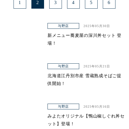
1
2
3
4
5
6
与野店
2025年05月30日
新メニュー蕎麦屋の深川丼セット 登
場！
与野店
2025年05月21日
北海道江丹別市産 雪蔵熟成そばご提
供開始！
与野店
2025年05月16日
みよたオリジナル【鴨山椒しぐれ丼セ
ット】登場！