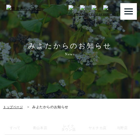
トップページ
みよたからのお知らせ
みよたとは
News
みよたのこだわり
畑だより
メニュー
みよたからのお知らせ
トップページ
店舗一覧
レイク
お知らせ
すべて
青山本店
ヤエチカ店
与野店
タウン店