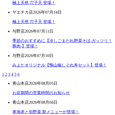
極上天然 穴子天 登場！
ヤエチカ店
2026年07月14日
極上天然 穴子天 登場！
与野店
2026年07月11日
季節のおすすめに【冷しごまだれ野菜そば-ガッツリ！
豚肉-】登場！
与野店
2026年07月10日
みよたオリジナル【鴨山椒しぐれ丼セット】登場！
1
2
3
4
5
6
青山本店
2026年08月05日
お盆期間の営業時間のお知らせ
青山本店
2026年08月04日
車海老と旬野菜 新メニューが登場！