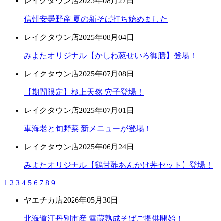
レイクタウン店
2025年08月27日
信州安曇野産 夏の新そば打ち始めました
レイクタウン店
2025年08月04日
みよたオリジナル【かしわ葱せいろ御膳】登場！
レイクタウン店
2025年07月08日
【期間限定】極上天然 穴子登場！
レイクタウン店
2025年07月01日
車海老と旬野菜 新メニューが登場！
レイクタウン店
2025年06月24日
みよたオリジナル【鶏甘酢あんかけ丼セット】登場！
1
2
3
4
5
6
7
8
9
ヤエチカ店
2026年05月30日
北海道江丹別市産 雪蔵熟成そばご提供開始！