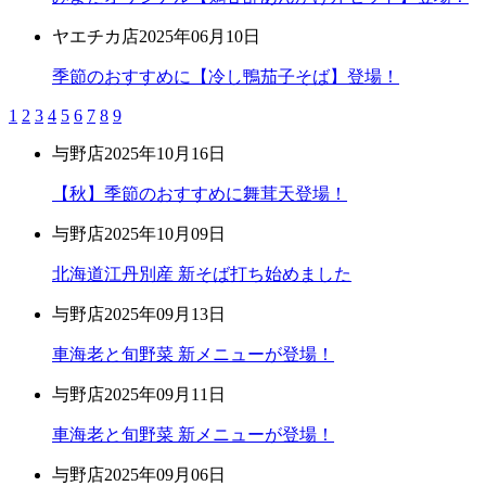
ヤエチカ店
2025年06月10日
季節のおすすめに【冷し鴨茄子そば】登場！
1
2
3
4
5
6
7
8
9
与野店
2025年10月16日
【秋】季節のおすすめに舞茸天登場！
与野店
2025年10月09日
北海道江丹別産 新そば打ち始めました
与野店
2025年09月13日
車海老と旬野菜 新メニューが登場！
与野店
2025年09月11日
車海老と旬野菜 新メニューが登場！
与野店
2025年09月06日