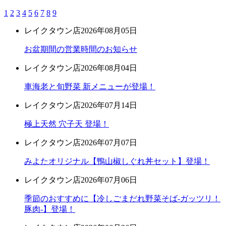
1
2
3
4
5
6
7
8
9
レイクタウン店
2026年08月05日
お盆期間の営業時間のお知らせ
レイクタウン店
2026年08月04日
車海老と旬野菜 新メニューが登場！
レイクタウン店
2026年07月14日
極上天然 穴子天 登場！
レイクタウン店
2026年07月07日
みよたオリジナル【鴨山椒しぐれ丼セット】登場！
レイクタウン店
2026年07月06日
季節のおすすめに【冷しごまだれ野菜そば-ガッツリ！
豚肉-】登場！