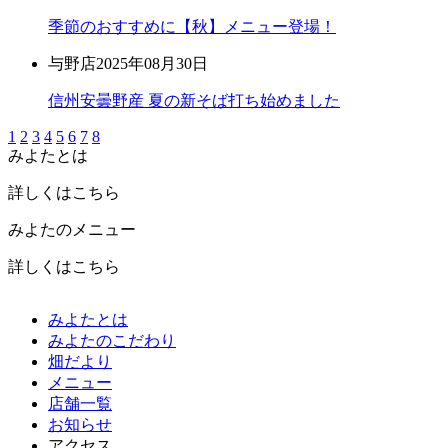
季節のおすすめに【秋】メニュー登場！
与野店
2025年08月30日
信州安曇野産 夏の新そば打ち始めました
1
2
3
4
5
6
7
8
みよたとは
詳しくはこちら
みよたのメニュー
詳しくはこちら
みよたとは
みよたのこだわり
畑だより
メニュー
店舗一覧
お知らせ
アクセス