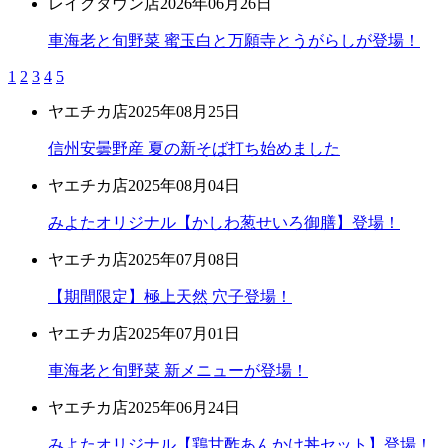
レイクタウン店
2026年06月26日
車海老と旬野菜 蜜玉白と万願寺とうがらしが登場！
1
2
3
4
5
ヤエチカ店
2025年08月25日
信州安曇野産 夏の新そば打ち始めました
ヤエチカ店
2025年08月04日
みよたオリジナル【かしわ葱せいろ御膳】登場！
ヤエチカ店
2025年07月08日
【期間限定】極上天然 穴子登場！
ヤエチカ店
2025年07月01日
車海老と旬野菜 新メニューが登場！
ヤエチカ店
2025年06月24日
みよたオリジナル【鶏甘酢あんかけ丼セット】登場！