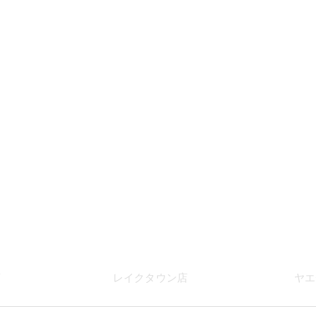
店
レイク
タウン店
ヤエ