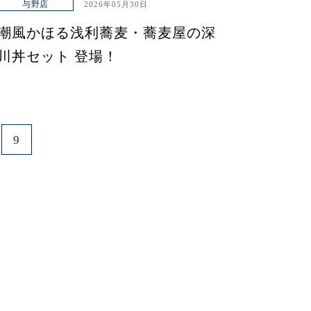
与野店
2026年05月30日
潮風かほる浅利蕎麦・蕎麦屋の深
川丼セット 登場！
9