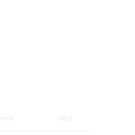
チカ店
与野店