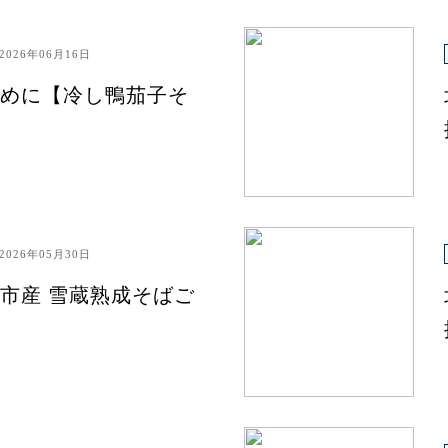
2026年06月16日
めに【冷し鴨茄子そ
2026年05月30日
市産 雪蔵熟成そばご