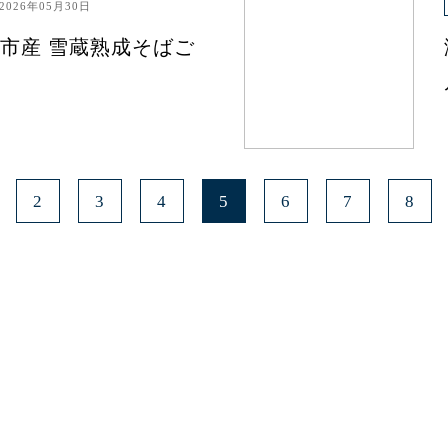
2026年05月30日
市産 雪蔵熟成そばご
2
3
4
5
6
7
8