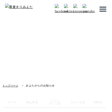
トップページ
みよたからのお知らせ
みよたとは
News
みよたのこだわり
畑だより
メニュー
みよたからのお知らせ
トップページ
メニュー 一覧
青山本店
レイク
すべて
青山本店
ヤエチカ店
与野店
タウン店
レイクタウン店