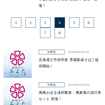
場！
1
2
3
4
5
6
7
8
与野店
2026年06月06日
北海道江丹別市産 雪蔵熟成そばご提
供開始！
与野店
2026年05月30日
潮風かほる浅利蕎麦・蕎麦屋の深川丼
セット 登場！