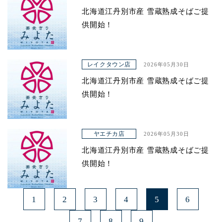
北海道江丹別市産 雪蔵熟成そばご提
青山本店
供開始！
レイクタウン店
ヤエチカ店
レイクタウン店
2026年05月30日
与野店
北海道江丹別市産 雪蔵熟成そばご提
供開始！
ヤエチカ店
2026年05月30日
北海道江丹別市産 雪蔵熟成そばご提
供開始！
1
2
3
4
5
6
7
8
9