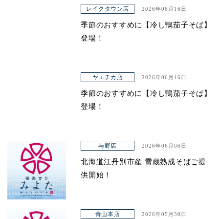
レイクタウン店
2026年06月16日
ヤエチカ店
季節のおすすめに【冷し鴨茄子そば】
与野店
登場！
店舗一覧
ヤエチカ店
2026年06月16日
店舗一覧
季節のおすすめに【冷し鴨茄子そば】
青山本店
登場！
レイクタウン店
ヤエチカ店
与野店
2026年06月06日
北海道江丹別市産 雪蔵熟成そばご提
与野店
供開始！
お知らせ
アクセス
青山本店
2026年05月30日