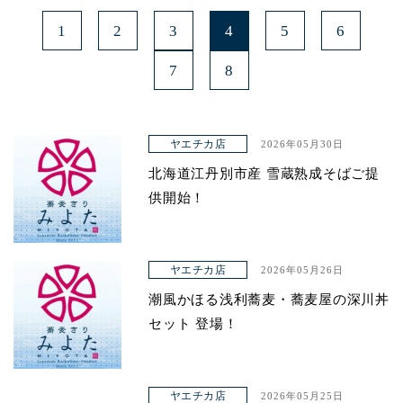
1
2
3
4
5
6
7
8
ヤエチカ店
2026年05月30日
北海道江丹別市産 雪蔵熟成そばご提
供開始！
ヤエチカ店
2026年05月26日
潮風かほる浅利蕎麦・蕎麦屋の深川丼
セット 登場！
ヤエチカ店
2026年05月25日