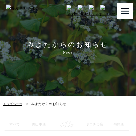
トップページ
みよたからのお知らせ
みよたとは
News
みよたのこだわり
畑だより
メニュー
みよたからのお知らせ
トップページ
店舗一覧
レイク
お知らせ
すべて
青山本店
ヤエチカ店
与野店
タウン店