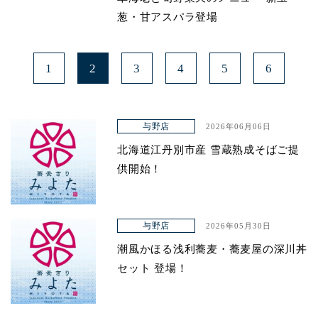
葱・甘アスパラ登場
1
2
3
4
5
6
与野店
2026年06月06日
北海道江丹別市産 雪蔵熟成そばご提
供開始！
与野店
2026年05月30日
潮風かほる浅利蕎麦・蕎麦屋の深川丼
セット 登場！