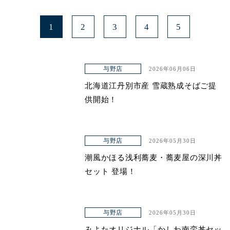
1
2
3
4
5
与野店
2026年06月06日
北海道江丹別市産 雪蔵熟成そばご提
供開始！
与野店
2026年05月30日
潮風かほる浅利蕎麦・蕎麦屋の深川丼
セット 登場！
与野店
2026年05月30日
みよたオリジナル「かしわ南蛮丼セッ