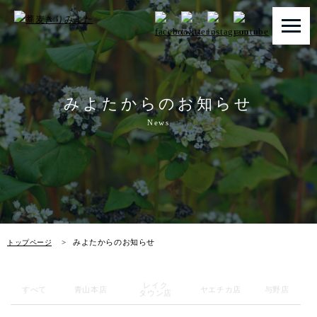
トップページ
みよたからのお知らせ
みよたとは
News
みよたのこだわり
畑だより
メニュー
みよたからのお知らせ
トップページ
店舗一覧
レイク
お知らせ
すべて
青山本店
ヤエチカ店
与野店
タウン店