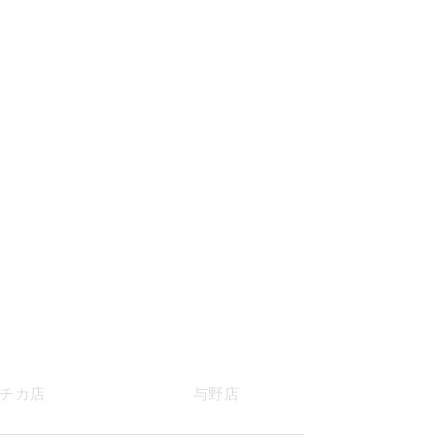
チカ店
与野店