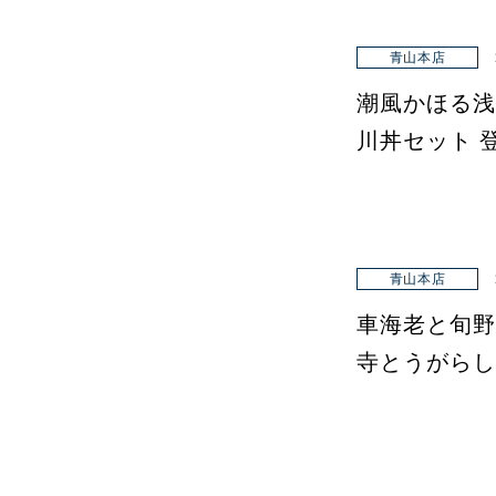
青山本店
潮風かほる浅
川丼セット 
青山本店
車海老と旬野
寺とうがらし