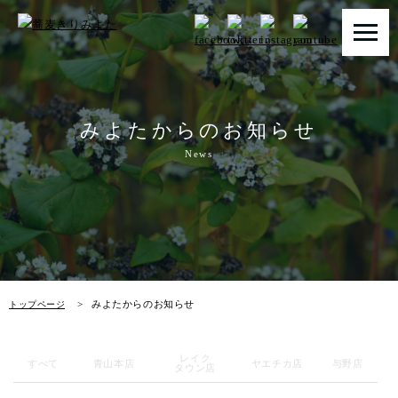
トップページ
みよたからのお知らせ
みよたとは
News
みよたのこだわり
畑だより
メニュー
みよたからのお知らせ
トップページ
店舗一覧
レイク
お知らせ
すべて
青山本店
ヤエチカ店
与野店
タウン店