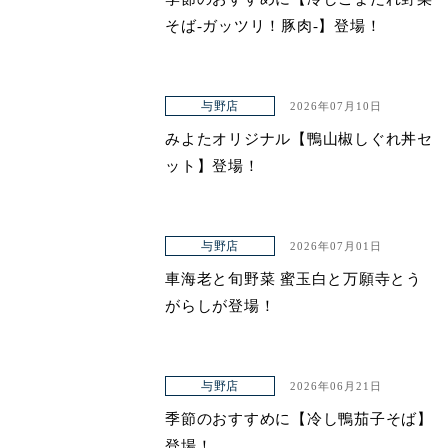
そば-ガッツリ！豚肉-】登場！
与野店
2026年07月10日
みよたオリジナル【鴨山椒しぐれ丼セ
ット】登場！
与野店
2026年07月01日
車海老と旬野菜 蜜玉白と万願寺とう
がらしが登場！
与野店
2026年06月21日
季節のおすすめに【冷し鴨茄子そば】
登場！