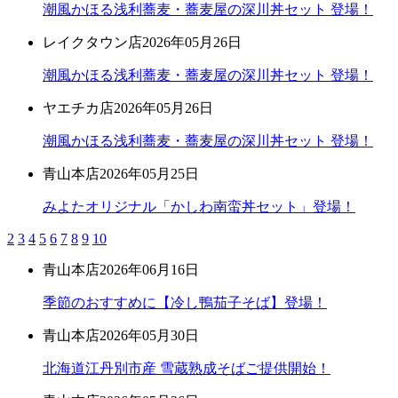
潮風かほる浅利蕎麦・蕎麦屋の深川丼セット 登場！
レイクタウン店
2026年05月26日
潮風かほる浅利蕎麦・蕎麦屋の深川丼セット 登場！
ヤエチカ店
2026年05月26日
潮風かほる浅利蕎麦・蕎麦屋の深川丼セット 登場！
青山本店
2026年05月25日
みよたオリジナル「かしわ南蛮丼セット」登場！
2
3
4
5
6
7
8
9
10
青山本店
2026年06月16日
季節のおすすめに【冷し鴨茄子そば】登場！
青山本店
2026年05月30日
北海道江丹別市産 雪蔵熟成そばご提供開始！