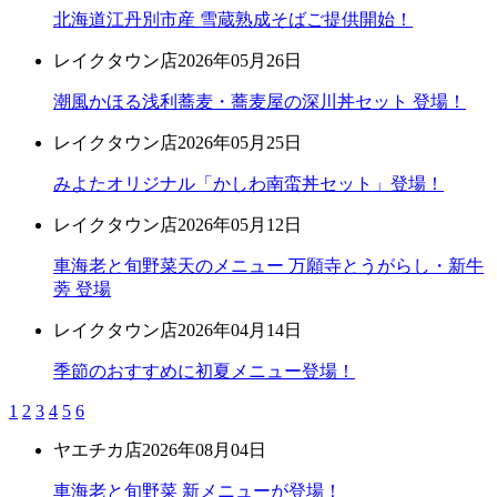
北海道江丹別市産 雪蔵熟成そばご提供開始！
レイクタウン店
2026年05月26日
潮風かほる浅利蕎麦・蕎麦屋の深川丼セット 登場！
レイクタウン店
2026年05月25日
みよたオリジナル「かしわ南蛮丼セット」登場！
レイクタウン店
2026年05月12日
車海老と旬野菜天のメニュー 万願寺とうがらし・新牛
蒡 登場
レイクタウン店
2026年04月14日
季節のおすすめに初夏メニュー登場！
1
2
3
4
5
6
ヤエチカ店
2026年08月04日
車海老と旬野菜 新メニューが登場！