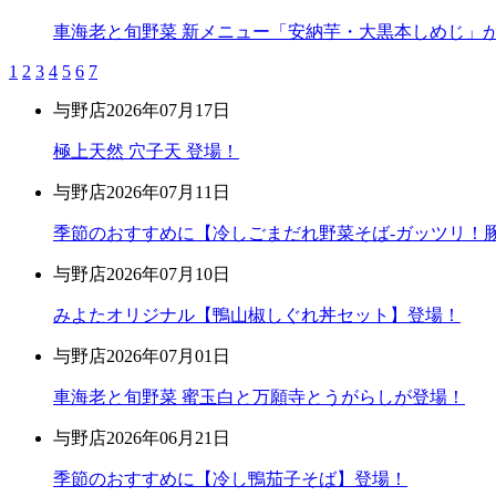
車海老と旬野菜 新メニュー「安納芋・大黒本しめじ」
1
2
3
4
5
6
7
与野店
2026年07月17日
極上天然 穴子天 登場！
与野店
2026年07月11日
季節のおすすめに【冷しごまだれ野菜そば-ガッツリ！豚
与野店
2026年07月10日
みよたオリジナル【鴨山椒しぐれ丼セット】登場！
与野店
2026年07月01日
車海老と旬野菜 蜜玉白と万願寺とうがらしが登場！
与野店
2026年06月21日
季節のおすすめに【冷し鴨茄子そば】登場！