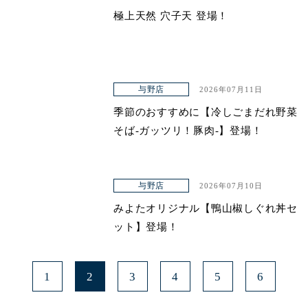
極上天然 穴子天 登場！
青山本店
レイクタウン店
ヤエチカ店
与野店
2026年07月11日
与野店
季節のおすすめに【冷しごまだれ野菜
そば-ガッツリ！豚肉-】登場！
与野店
2026年07月10日
みよたオリジナル【鴨山椒しぐれ丼セ
ット】登場！
1
2
3
4
5
6