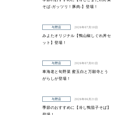
そば-ガッツリ！豚肉-】登場！
与野店
2026年07月10日
みよたオリジナル【鴨山椒しぐれ丼セ
ット】登場！
与野店
2026年07月01日
車海老と旬野菜 蜜玉白と万願寺とう
がらしが登場！
与野店
2026年06月21日
季節のおすすめに【冷し鴨茄子そば】
登場！