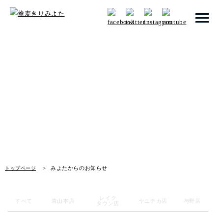
トップページ
みよたからのお知らせ
みよたとは
News
みよたのこだわり
畑だより
メニュー
みよたからのお知らせ
トップページ
メニュー 一覧
青山本店
レイク
すべて
青山本店
ヤエチカ店
与野店
タウン店
レイクタウン店