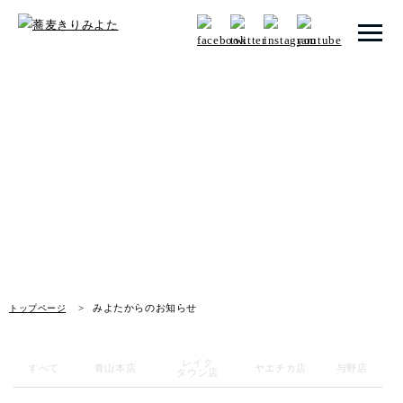
トップページ
みよたからのお知らせ
みよたとは
News
みよたのこだわり
畑だより
メニュー
みよたからのお知らせ
トップページ
メニュー 一覧
青山本店
レイク
すべて
青山本店
ヤエチカ店
与野店
タウン店
レイクタウン店