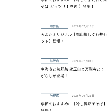
そば-ガッツリ！豚肉-】登場！
与野店
2026年07月10日
みよたオリジナル【鴨山椒しぐれ丼セ
ット】登場！
与野店
2026年07月01日
車海老と旬野菜 蜜玉白と万願寺とう
がらしが登場！
与野店
2026年06月21日
季節のおすすめに【冷し鴨茄子そば】
登場！