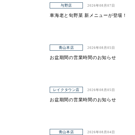
与野店
2026年08月07日
ヤエチカ店
車海老と旬野菜 新メニューが登場！
与野店
店舗一覧
青山本店
2026年08月05日
店舗一覧
お盆期間の営業時間のお知らせ
青山本店
レイクタウン店
ヤエチカ店
レイクタウン店
2026年08月05日
お盆期間の営業時間のお知らせ
与野店
お知らせ
アクセス
青山本店
2026年08月04日