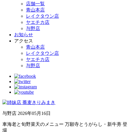
店舗一覧
青山本店
レイクタウン店
ヤエチカ店
与野店
お知らせ
アクセス
青山本店
レイクタウン店
ヤエチカ店
与野店
与野店
2026年05月16日
車海老と旬野菜天のメニュー 万願寺とうがらし・新牛蒡 登
場