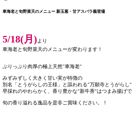
車海老と旬野菜天のメニュー 新玉葱・甘アスパラ蕪登場
5/18(月)
より
車海老と旬野菜天のメニューが変わります！
ぷりっぷり肉厚の極上天然"車海老"
みずみずしく大きく甘い実が特徴の
別名「とうがらしの王様」と謳われる"万願寺とうがらし"
早採れのやわらかく、香り豊かな"新牛蒡"はつまみ揚げで
旬の香り溢れる逸品を是非ご賞味ください。！