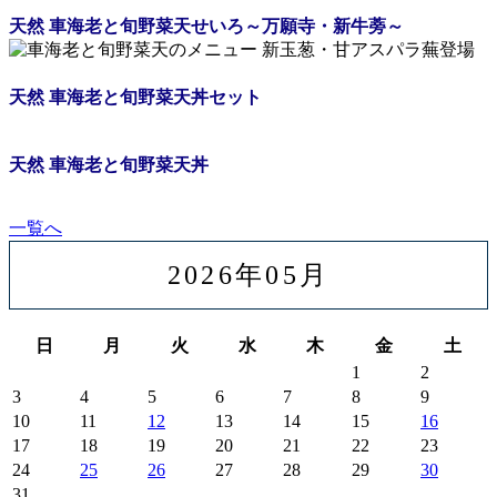
天然 車海老と旬野菜天せいろ
～万願寺・新牛蒡～
天然 車海老と旬野菜天丼セット
天然 車海老と旬野菜天丼
一覧へ
2026年05月
日
月
火
水
木
金
土
1
2
3
4
5
6
7
8
9
10
11
12
13
14
15
16
17
18
19
20
21
22
23
24
25
26
27
28
29
30
31