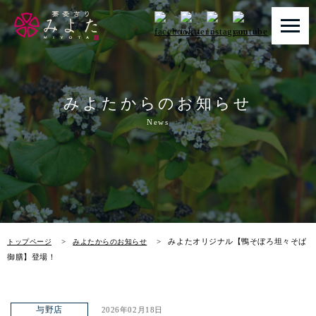
トップページ
みよたからのお知らせ
みよたとは
News
みよたのこだわり
畑だより
メニュー
みよたオリジナル【鴨そぼろ坦々そば
トップページ
みよたからのお知らせ
店舗一覧
御膳】登場！
お知らせ
与野店
2026年02月18日