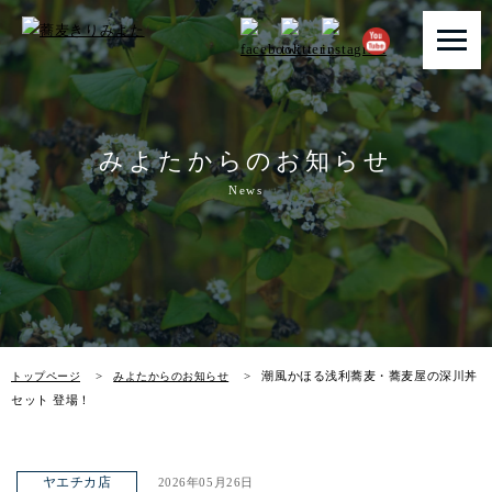
トップページ
みよたからのお知らせ
みよたとは
News
みよたのこだわり
畑だより
メニュー
潮風かほる浅利蕎麦・蕎麦屋の深川丼
トップページ
みよたからのお知らせ
店舗一覧
セット 登場！
お知らせ
ヤエチカ店
2026年05月26日