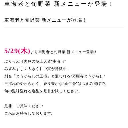
車海老と旬野菜 新メニューが登場！
ヤエチカ店
車海老と旬野菜 新メニューが登場！
与野店
店舗一覧
店舗一覧
5/29(木)
より車海老と旬野菜 新メニュー登場！
青山本店
ぷりっぷり肉厚の極上天然"車海老"
みずみずしく大きく甘い実が特徴の
レイクタウン店
別名「とうがらしの王様」と謳われる"万願寺とうがらし"
ヤエチカ店
早採れのやわらかく、香り豊かな"新牛蒡"はつまみ揚げで。
旬の滋味溢れる逸品を是非お試しください。
与野店
是非、ご賞味ください
お知らせ
ご来店お待ちしております。
アクセス