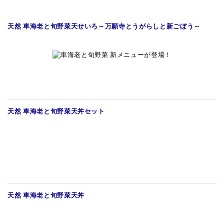
青山本店
天然 車海老と旬野菜天せいろ
～万願寺とうがらしと新ごぼう～
レイクタウン店
ヤエチカ店
与野店
天然 車海老と旬野菜天丼セット
天然 車海老と旬野菜天丼