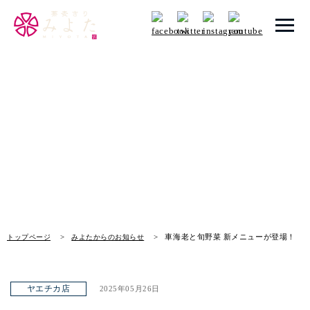
トップページ
みよたからのお知らせ
みよたとは
News
みよたのこだわり
畑だより
メニュー
車海老と旬野菜 新メニューが登場！
トップページ
みよたからのお知らせ
メニュー 一覧
青山本店
ヤエチカ店
2025年05月26日
レイクタウン店