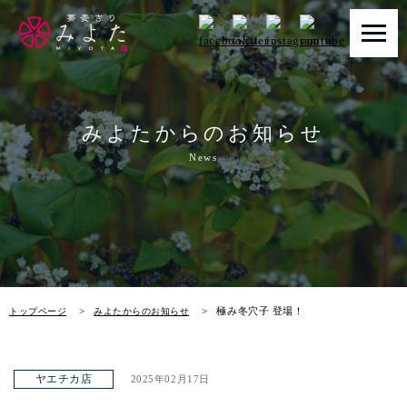
トップページ
みよたからのお知らせ
みよたとは
News
みよたのこだわり
畑だより
メニュー
極み冬穴子 登場！
トップページ
みよたからのお知らせ
店舗一覧
お知らせ
ヤエチカ店
2025年02月17日