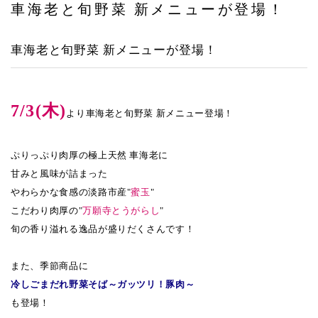
車海老と旬野菜 新メニューが登場！
ヤエチカ店
車海老と旬野菜 新メニューが登場！
与野店
店舗一覧
7/3(木)
より車海老と旬野菜 新メニュー登場！
店舗一覧
青山本店
ぷりっぷり肉厚の極上天然 車海老に
甘みと風味が詰まった
レイクタウン店
やわらかな食感の淡路市産"
蜜玉
"
ヤエチカ店
こだわり肉厚の"
万願寺とうがらし
"
旬の香り溢れる逸品が盛りだくさんです！
与野店
また、季節商品に
お知らせ
冷しごまだれ野菜そば～ガッツリ！豚肉～
も登場！
アクセス