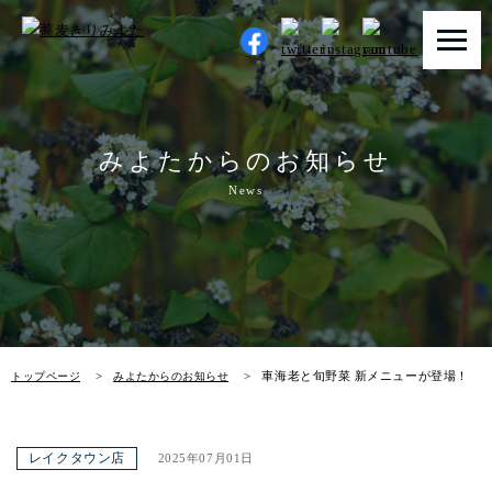
トップページ
みよたからのお知らせ
みよたとは
News
みよたのこだわり
畑だより
メニュー
車海老と旬野菜 新メニューが登場！
トップページ
みよたからのお知らせ
メニュー 一覧
青山本店
レイクタウン店
2025年07月01日
レイクタウン店