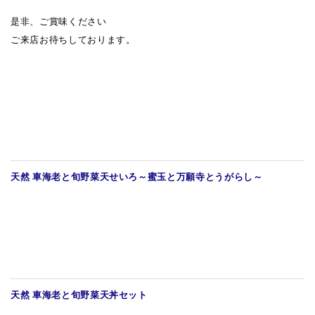
是非、ご賞味ください
青山本店
ご来店お待ちしております。
レイクタウン店
ヤエチカ店
与野店
天然 車海老と旬野菜天せいろ～蜜玉と万願寺とうがらし～
天然 車海老と旬野菜天丼セット