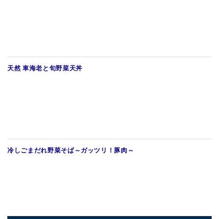
天然 車海老と旬野菜天丼
冷しごまだれ野菜そば～ガッツリ！豚肉～