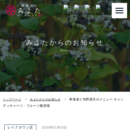
トップページ
みよたからのお知らせ
みよたとは
News
みよたのこだわり
畑だより
メニュー
車海老と旬野菜天のメニュー キャン
トップページ
みよたからのお知らせ
店舗一覧
ディキャベツ・フルーツ蕪登場
お知らせ
レイクタウン店
2026年02月03日