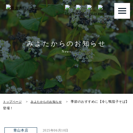
トップページ
みよたからのお知らせ
みよたとは
News
みよたのこだわり
畑だより
メニュー
季節のおすすめに【冷し鴨茄子そば】
トップページ
みよたからのお知らせ
店舗一覧
登場！
お知らせ
青山本店
2025年06月10日