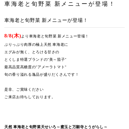
車海老と旬野菜 新メニューが登場！
アクセス
車海老と旬野菜 新メニューが登場！
8/8(木)
より車海老と旬野菜 新メニュー登場！
ぷりっぷり肉厚の極上天然 車海老に
エグみが無く、とろける甘さの
とくしま特選ブランドの"美～茄子"
最高品質高糖度の"アメーラトマト"
旬の香り溢れる逸品が盛りだくさんです！
是非、ご賞味ください
ご来店お待ちしております。
天然 車海老と旬野菜天せいろ
～蜜玉と万願寺とうがらし～