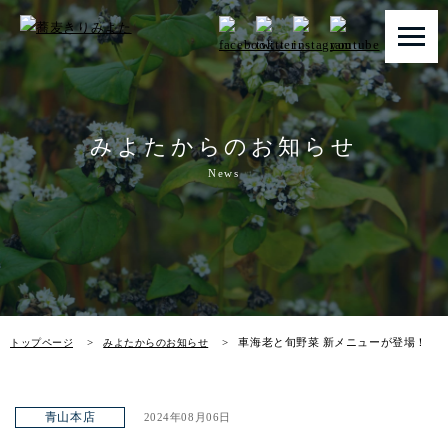
トップページ
みよたからのお知らせ
みよたとは
News
みよたのこだわり
畑だより
メニュー
車海老と旬野菜 新メニューが登場！
トップページ
みよたからのお知らせ
店舗一覧
お知らせ
青山本店
2024年08月06日