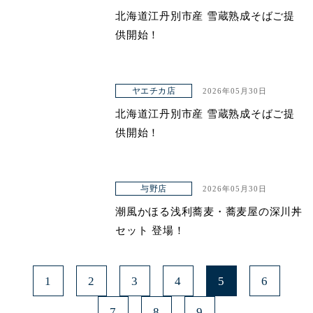
北海道江丹別市産 雪蔵熟成そばご提
青山本店
供開始！
レイクタウン店
ヤエチカ店
ヤエチカ店
2026年05月30日
与野店
北海道江丹別市産 雪蔵熟成そばご提
供開始！
与野店
2026年05月30日
潮風かほる浅利蕎麦・蕎麦屋の深川丼
セット 登場！
1
2
3
4
5
6
7
8
9