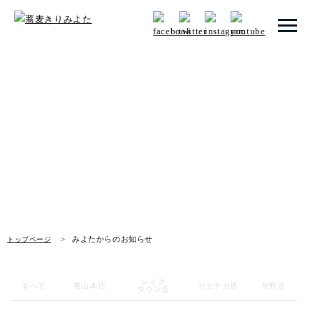
トップページ
みよたからのお知らせ
みよたとは
News
みよたのこだわり
畑だより
メニュー
みよたからのお知らせ
トップページ
メニュー 一覧
青山本店
レイク
すべて
青山本店
ヤエチカ店
与野店
タウン店
レイクタウン店