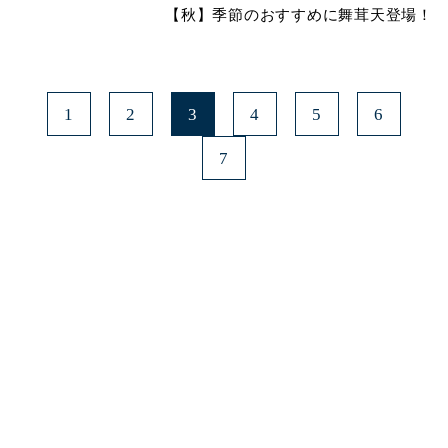
【秋】季節のおすすめに舞茸天登場！
1
2
3
4
5
6
7