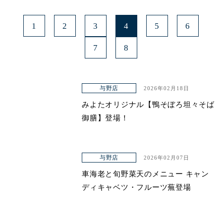
1
2
3
4
5
6
7
8
与野店
2026年02月18日
みよたオリジナル【鴨そぼろ坦々そば
御膳】登場！
与野店
2026年02月07日
車海老と旬野菜天のメニュー キャン
ディキャベツ・フルーツ蕪登場