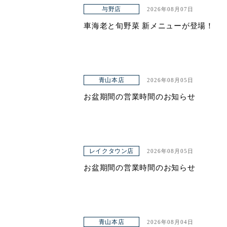
与野店
2026年08月07日
ヤエチカ店
車海老と旬野菜 新メニューが登場！
与野店
店舗一覧
青山本店
2026年08月05日
店舗一覧
お盆期間の営業時間のお知らせ
青山本店
レイクタウン店
ヤエチカ店
レイクタウン店
2026年08月05日
お盆期間の営業時間のお知らせ
与野店
お知らせ
アクセス
青山本店
2026年08月04日