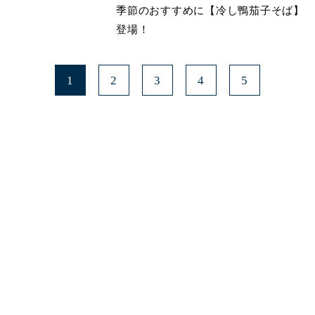
季節のおすすめに【冷し鴨茄子そば】
登場！
1
2
3
4
5
みよたとは