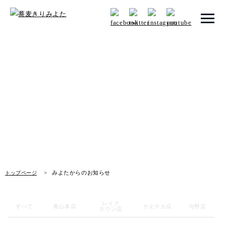
トップページ
みよたからのお知らせ
みよたとは
News
みよたのこだわり
畑だより
メニュー
みよたからのお知らせ
トップページ
メニュー 一覧
青山本店
レイク
すべて
青山本店
ヤエチカ店
与野店
タウン店
レイクタウン店